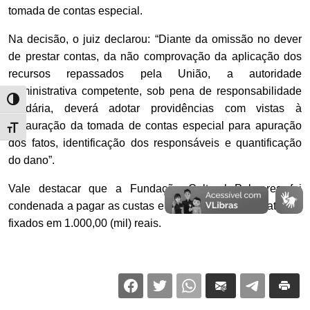
tomada de contas especial.
Na decisão, o juiz declarou: “Diante da omissão no dever
de prestar contas, da não comprovação da aplicação dos
recursos repassados pela União, a autoridade
administrativa competente, sob pena de responsabilidade
Alternar alto contraste
solidária, deverá adotar providências com vistas à
instauração da tomada de contas especial para apuração
Alternar tamanho da fonte
dos fatos, identificação dos responsáveis e quantificação
do dano”.
Vale destacar que a Fundação Cultural Palmares foi
condenada a pagar as custas e os honorários advocatícios,
fixados em 1.000,00 (mil) reais.