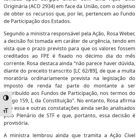
Originária (ACO 2934) em face da União, com o objetivo
de obter os recursos que, por lei, pertencem ao Fundo
de Participação dos Estados.
Segundo a ministra responsável pela Ação, Rosa Weber,
a decisão foi tomada em caráter de urgência, tendo em
vista que o prazo previsto para que os valores fossem
creditados ao FPE é fixado no décimo dia do mês
corrente. Rosa destaca ainda “não parece haver dúvida,
diante do preceito transcrito [LC 62/89], de que a multa
moratória ordinariamente prevista na legislação do
imposto de renda faz parte do montante a ser
distribuído aos Fundos de Participação, nos termos do
Alternar alto contraste
artigo 159, I, da Constituição”. No entanto, Rosa afirma
que essa e outras constatações ainda serão analisados
Alternar tamanho da fonte
pelo Plenário de STF e que, portanto, essa decisão é
provisória.
A ministra lembrou ainda que tramita a Ação Cível