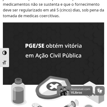
medicamentos não se sustenta e que o fornecimento
deve ser regularizado em até 5 (cinco) dias, sob pena da
tomada de medicas coercitivas.
Alternar alto contraste
Alternar tamanho da fonte