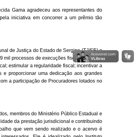
arecida Gama agradeceu aos representantes do
 pela iniciativa em concorrer a um prêmio tão
bunal de Justiça do Estado de Sergipe (TJ/SE) e
 mil processos de execuções fiscais; atualizar
; estimular a regularidade fiscal; incentivar a
cais e proporcionar uma dedicação aos grandes
 com a participação de Procuradores lotados no
rados, membros do Ministério Público Estadual e
dade da prestação jurisdicional e contribuindo
rabalho que vem sendo realizado e o acervo é
nteressados. Ele é idealizado pelo Instituto