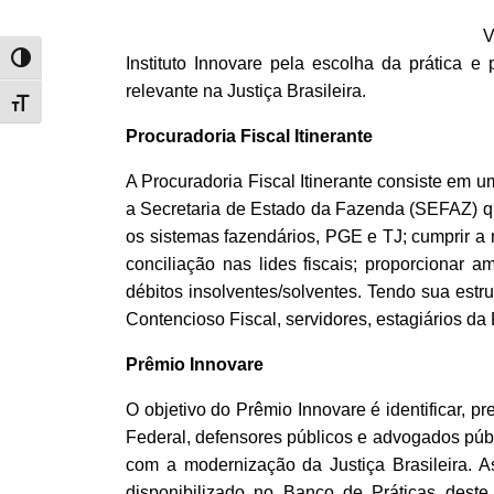
V
Alternar alto contraste
Instituto Innovare pela escolha da prática e
relevante na Justiça Brasileira.
Alternar tamanho da fonte
Procuradoria Fiscal Itinerante
A Procuradoria Fiscal Itinerante consiste em u
a Secretaria de Estado da Fazenda (SEFAZ) que
os sistemas fazendários, PGE e TJ; cumprir a n
conciliação nas lides fiscais; proporcionar 
débitos insolventes/solventes. Tendo sua estr
Contencioso Fiscal, servidores, estagiários d
Prêmio Innovare
O objetivo do Prêmio Innovare é identificar, p
Federal, defensores públicos e advogados públ
com a modernização da Justiça Brasileira. A
disponibilizado no Banco de Práticas deste 