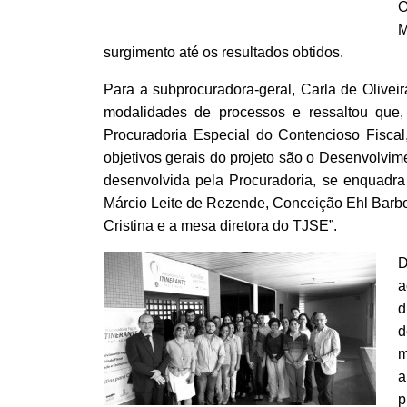
O
M
surgimento até os resultados obtidos.
Para a subprocuradora-geral, Carla de Olivei
modalidades de processos e ressaltou que, 
Procuradoria Especial do Contencioso Fiscal
objetivos gerais do projeto são o Desenvolvim
desenvolvida pela Procuradoria, se enquadra 
Márcio Leite de Rezende, Conceição Ehl Barbos
Cristina e a mesa diretora do TJSE”.
D
a
d
d
m
a
p