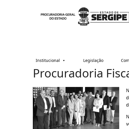
Institucional
Legislação
Com
Procuradoria Fisca
N
d
d
N
v