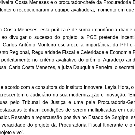
liveira Costa Meneses e o procurador-chefe da Procuradoria E
onteiro recepcionaram a equipe avaliadora, momento em que f
ra Costa Meneses, esta prática é de suma importância diante 
ao divulgar o sucesso do projeto, a PGE pretende incenti
, Carlos Antônio Monteiro esclarece a importância da PFI e 
ento Regional, Regularidade Fiscal e Celeridade e Economia P
perfeitamente no critério avaliativo do prêmio. Agradeço ain
a, Carla Costa Menezes, a juíza Dauquíria Ferreira, o secret
e acordo com a consultora do Instituto Innovare, Leyla Hora, o
crescentem o Judiciário na sua modernização e inovação. “Em 
uas pelo Tribunal de Justiça e uma pela Procuradoria-Ger
estacadas tenham condições de serem multiplicadas em ou
aior. Ressalto a repercussão positiva no Estado de Sergipe,
 veracidade do projeto da Procuradoria Fiscal Itinerante e
rojeto vivo”.