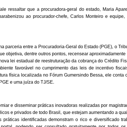
ale ressaltar que a procuradora-geral do estado, Maria Ap
 parabenizou ao procurador-chefe, Carlos Monteiro e equipe,
ma parceria entre a Procuradoria-Geral do Estado (PGE), o Tri
 objetiva, dentre outros pontos, recensear aproximadamente 9
ova lei estadual de reestruturação da cobrança do Crédito Fiscal
ambiente favorável no cumprimento das leis de incentivo fis
utura física localizada no Fórum Gumersindo Bessa, ele conta
a PGE e uma juíza do TJ/SE.
remiar e disseminar práticas inovadoras realizadas por magist
icos e privados de todo Brasil, que estejam aumentando a quali
s práticas identificadas demonstram o rico e diversificado t
portal, podendo ser consultado gratuitamente por todos os i