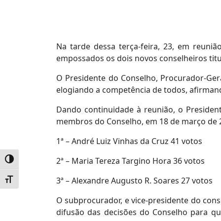
Na tarde dessa terça-feira, 23, em reuniã
empossados os dois novos conselheiros titu
O Presidente do Conselho, Procurador-Geral
elogiando a competência de todos, afirmand
Dando continuidade à reunião, o Presiden
membros do Conselho, em 18 de março de 20
1ª – André Luiz Vinhas da Cruz 41 votos
2ª – Maria Tereza Targino Hora 36 votos
Alternar alto contraste
3ª – Alexandre Augusto R. Soares 27 votos
Alternar tamanho da fonte
O subprocurador, e vice-presidente do con
difusão das decisões do Conselho para qu