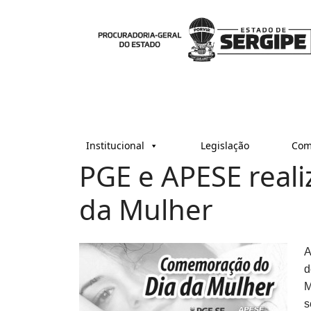
Institucional
Legislação
Com
PGE e APESE reali
da Mulher
A
d
M
s