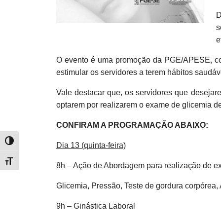
D
s
e
O evento é uma promoção da PGE/APESE, coor
estimular os servidores a terem hábitos saudáv
Vale destacar que, os servidores que desejare
optarem por realizarem o exame de glicemia 
CONFIRAM A PROGRAMAÇÃO ABAIXO:
Alternar alto contraste
Dia 13 (quinta-feira)
Alternar tamanho da fonte
8h – Ação de Abordagem para realização de e
Glicemia, Pressão, Teste de gordura corpórea,
9h – Ginástica Laboral