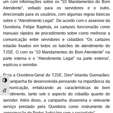
um com informações sobre os “10 Mandamentos do Bom
Atendente”, voltado para os servidores e o outro,
direcionado para os usuários, com algumas regras básicas
sobre o “Atendimento Legal”. De acordo com o assessor da
Ouvidoria, Felipe Baptista, os cartazes funcionarão como
manuais rápidos de procedimento sobre como melhorar a
comunicação entre servidores e cidadãos “Os cartazes
estarão fixados em todos os balcões de atendimento do
TJSE. O com os “10 Mandamentos do Bom Atendente” na
parte interna e o “Atendimento Legal” na parte externa”,
explicou o servidor.
Para a Ouvidora-Geral do TJSE, Desª Iolanda Guimarães:
Alternar alto contraste
“A campanha foi desenvolvida pensando na importância da
Comunicação, enfatizando as características do bom
Alternar tamanho da fonte
atendimento, tanto sob o aspecto do cidadão quanto do
servidor. Além disso, a campanha dissemina o relevante
serviço prestado pela Ouvidoria como instrumento de
aproximação do Poder Judiciário com a sociedade”.