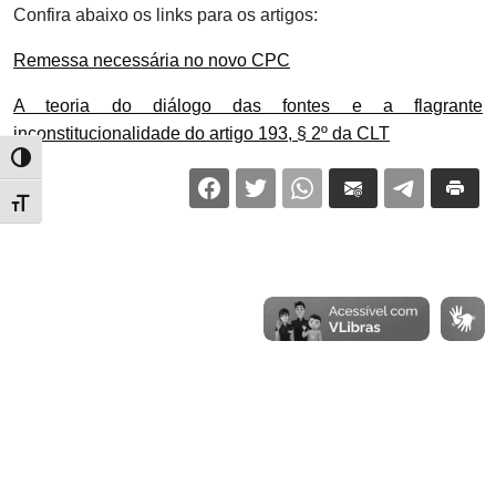
Confira abaixo os links para os artigos:
Remessa necessária no novo CPC
A teoria do diálogo das fontes e a flagrante
inconstitucionalidade do artigo 193, § 2º da CLT
Alternar alto contraste
Alternar tamanho da fonte