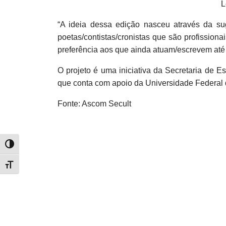
L
“A ideia dessa edição nasceu através da su
poetas/contistas/cronistas que são profissi
preferência aos que ainda atuam/escrevem até e
O projeto é uma iniciativa da Secretaria de E
que conta com apoio da Universidade Federal d
Fonte: Ascom Secult
Alternar alto contraste
Alternar tamanho da fonte