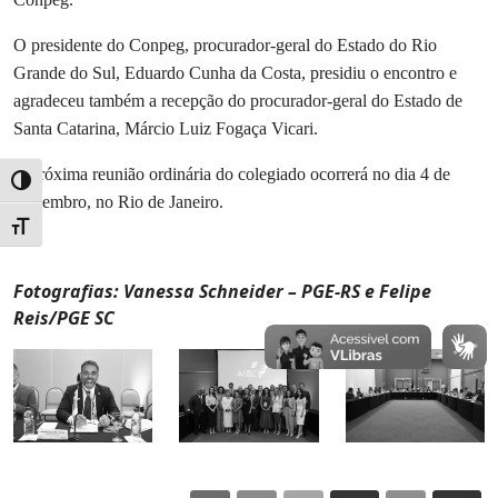
O presidente do Conpeg, procurador-geral do Estado do Rio
Grande do Sul, Eduardo Cunha da Costa, presidiu o encontro e
agradeceu também a recepção do procurador-geral do Estado de
Santa Catarina, Márcio Luiz Fogaça Vicari.
A próxima reunião ordinária do colegiado ocorrerá no dia 4 de
Alternar alto contraste
Dezembro, no Rio de Janeiro.
Alternar tamanho da fonte
Fotografias: Vanessa Schneider – PGE-RS e Felipe
Reis/PGE SC