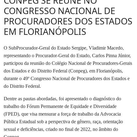
CONPEG SE REÚNE NO
CONGRESSO NACIONAL DE
PROCURADORES DOS ESTADOS
EM FLORIANÓPOLIS
O
SubProcurador-Geral do Estado Sergipe, Vladimir Macedo,
represe
n
tando o Procurador-Geral do Estado, Carlos Pinna Júnior,
participou da reunião do
Colégio Nacional de Procuradores-Gerais
dos Estados e do Distrito Federal (Conpeg), em Florianópolis,
du
ra
nte o
49º Congresso Nacional de Procuradores dos Estados e
do D
istrito
F
ederal
.
Dentre as pautas abordadas, foi apresentado o diagnóstico do
trabalho do Fórum Permanente de Equidade e Diversidade
(FPED), que visa mensurar a força de trabalho da Advocacia
Pública Estadual sob a perspectiva de gênero, raça, orientação
sexual e deficiências, criado no final de 2022, no âmbito do
Conpeg.