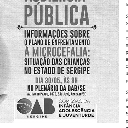
l
S
o
e
c
d
p
p