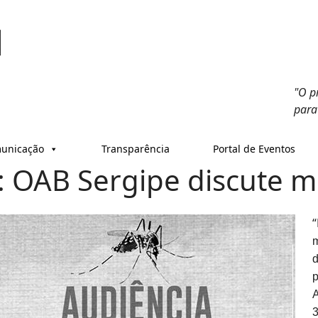
"O p
para
unicação
Transparência
Portal de Eventos
: OAB Sergipe discute mi
“
m
d
A