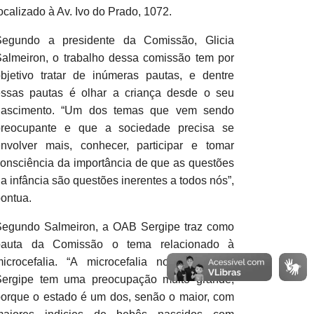
ocalizado à Av. Ivo do Prado, 1072.
Segundo a presidente da Comissão, Glicia
almeiron, o trabalho dessa comissão tem por
bjetivo tratar de inúmeras pautas, e dentre
essas pautas é olhar a criança desde o seu
nascimento. “Um dos temas que vem sendo
preocupante e que a sociedade precisa se
nvolver mais, conhecer, participar e tomar
onsciência da importância de que as questões
a infância são questões inerentes a todos nós”,
ontua.
Segundo Salmeiron, a OAB Sergipe traz como
pauta da Comissão o tema relacionado à
microcefalia. “A microcefalia no estado de
Sergipe tem uma preocupação muito grande,
orque o estado é um dos, senão o maior, com